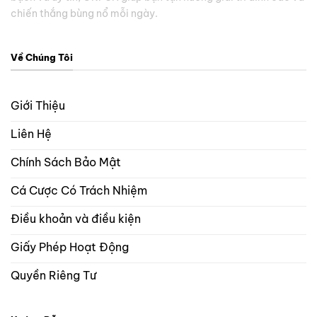
chiến thắng bùng nổ mỗi ngày.
Về Chúng Tôi
Giới Thiệu
Liên Hệ
Chính Sách Bảo Mật
Cá Cược Có Trách Nhiệm
Điều khoản và điều kiện
Giấy Phép Hoạt Động
Quyền Riêng Tư