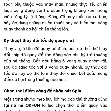
toàn phụ thuộc vào may mắn, nhưng thực tế, chiến
lược cũng đóng vai trò quan trọng không kém trong
việc tăng tỷ lệ thắng. Đừng để may mắn rời xa bạn,
hãy áp dụng những chiến thuật này và biến mọi vòng
quay thành cơ hội chiến thắng lớn.
Kỹ thuật thay đổi tốc độ quay slot
Thay vì giữ tốc độ quay cố định, bạn có thể thử thay
đổi nhịp độ quay để tác động vào chu kỳ trả thưởng
của hệ thống. Bắt đầu bằng 5 vòng quay chậm rãi,
sau đó tăng tốc với 3 vòng quay nhanh. Sự thay đổi
tốc độ này có thể làm thay đổi chuỗi kết quả, mang
đến cơ hội trúng thưởng cao hơn.
Chọn thời điểm vàng để nhấn nút Spin
Một trong những mẹo hữu ích mà cao thủ thường dùng
tại
nổ hũ OKFUN
là lựa chọn thời điểm quay vào