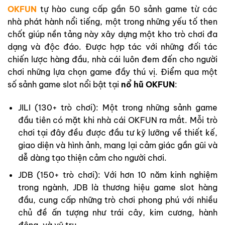
OKFUN
tự hào cung cấp gần 50 sảnh game từ các
nhà phát hành nổi tiếng, một trong những yếu tố then
chốt giúp nền tảng này xây dựng một kho trò chơi đa
dạng và độc đáo. Được hợp tác với những đối tác
chiến lược hàng đầu, nhà cái luôn đem đến cho người
chơi những lựa chọn game đầy thú vị. Điểm qua một
số sảnh game slot nổi bật tại
nổ hũ OKFUN
:
JILI (130+ trò chơi): Một trong những sảnh game
đầu tiên có mặt khi nhà cái OKFUN ra mắt. Mỗi trò
chơi tại đây đều được đầu tư kỹ lưỡng về thiết kế,
giao diện và hình ảnh, mang lại cảm giác gần gũi và
dễ dàng tạo thiện cảm cho người chơi.
JDB (150+ trò chơi): Với hơn 10 năm kinh nghiệm
trong ngành, JDB là thương hiệu game slot hàng
đầu, cung cấp những trò chơi phong phú với nhiều
chủ đề ấn tượng như trái cây, kim cương, hành