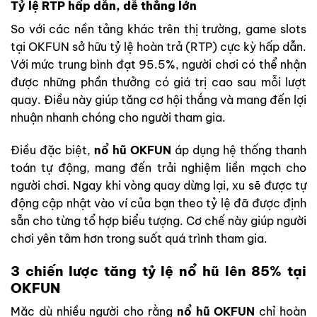
Tỷ lệ RTP hấp dẫn, dễ thắng lớn
So với các nền tảng khác trên thị trường, game slots
tại OKFUN sở hữu tỷ lệ hoàn trả (RTP) cực kỳ hấp dẫn.
Với mức trung bình đạt 95.5%, người chơi có thể nhận
được những phần thưởng có giá trị cao sau mỗi lượt
quay. Điều này giúp tăng cơ hội thắng và mang đến lợi
nhuận nhanh chóng cho người tham gia.
Điều đặc biệt,
nổ hũ OKFUN
áp dụng hệ thống thanh
toán tự động, mang đến trải nghiệm liền mạch cho
người chơi. Ngay khi vòng quay dừng lại, xu sẽ được tự
động cập nhật vào ví của bạn theo tỷ lệ đã được định
sẵn cho từng tổ hợp biểu tượng. Cơ chế này giúp người
chơi yên tâm hơn trong suốt quá trình tham gia.
3 chiến lược tăng tỷ lệ nổ hũ lên 85% tại
OKFUN
Mặc dù nhiều người cho rằng
nổ hũ OKFUN
chỉ hoàn