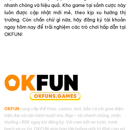
nhanh chóng và hiệu quả. Kho game tại sảnh cược này
luôn được cập nhật mới mẻ, theo kịp xu hướng thị
trường. Còn chần chừ gì nữa, hãy đăng ký tài khoản
ngay hôm nay để trải nghiệm các trò chơi hấp dẫn tại
OKFUN!
OKFUN
cung cấp thể thao, casino, slot, bắn cá với giao diện
hiện đại và vận hành mượt mà. Nạp - rút nhanh chóng, nhận
thưởng +88K ngay khi đăng ký. Với cam kết an toàn, minh
bạch và uy tín, OKFUN giúp bạn tận hưởng giải trí đỉnh cao và