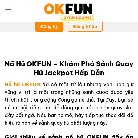
Bỏ
qua
nội
dung
Đăng Ký
Đăng Nhập
Nổ Hũ OKFUN – Khám Phá Sảnh Quay
Hũ Jackpot Hấp Dẫn
Nổ hũ OKFUN
đã có mặt từ lâu nhưng vẫn luôn giữ
vững vị trí là một trong những sảnh cược được yêu
thích nhất trong cộng đồng game thủ. Tại đây, bạn sẽ
có cơ hội kiếm tiền dễ dàng qua các phiên quay slot
đầy bất ngờ. Nếu bạn tò mò, hãy tiếp tục theo dõi để
hiểu rõ hơn về sảnh quay hũ chất lượng này.
Giới thiệu về sảnh nổ hũ OKFUN đầy ấn