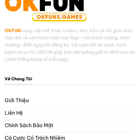
OKFUN
cung cấp thể thao, casino, slot, bắn cá với giao diện
hiện đại và vận hành mượt mà. Nạp - rút nhanh chóng, nhận
thưởng +88K ngay khi đăng ký. Với cam kết an toàn, minh
bạch và uy tín, OKFUN giúp bạn tận hưởng giải trí đỉnh cao và
chiến thắng bùng nổ mỗi ngày.
Về Chúng Tôi
Giới Thiệu
Liên Hệ
Chính Sách Bảo Mật
Cá Cược Có Trách Nhiệm