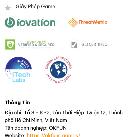
Giấy Phép Game
Thông Tin
Địa chỉ: Tổ 3 - KP2, Tân Thới Hiệp, Quận 12, Thành
phố Hồ Chí Minh, Việt Nam
Tên doanh nghiệp: OKFUN
Website:
https://okfuns.games/