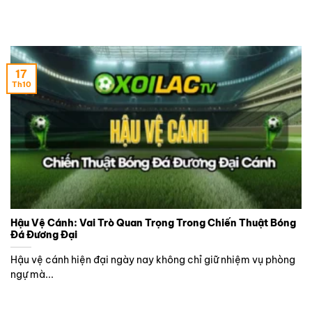
17
Th10
Hậu Vệ Cánh: Vai Trò Quan Trọng Trong Chiến Thuật Bóng
Đá Đương Đại
Hậu vệ cánh hiện đại ngày nay không chỉ giữ nhiệm vụ phòng
ngự mà...