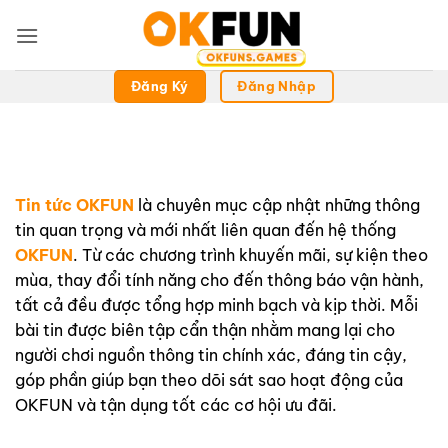
Bỏ
qua
nội
dung
Đăng Ký
Đăng Nhập
Tin tức OKFUN
là chuyên mục cập nhật những thông
tin quan trọng và mới nhất liên quan đến hệ thống
OKFUN
. Từ các chương trình khuyến mãi, sự kiện theo
mùa, thay đổi tính năng cho đến thông báo vận hành,
tất cả đều được tổng hợp minh bạch và kịp thời. Mỗi
bài tin được biên tập cẩn thận nhằm mang lại cho
người chơi nguồn thông tin chính xác, đáng tin cậy,
góp phần giúp bạn theo dõi sát sao hoạt động của
OKFUN và tận dụng tốt các cơ hội ưu đãi.